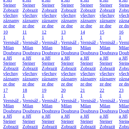
Steiner
Steiner
Steiner
Steiner
Steiner
Steiner
Stein
Zobrazit
Zobrazit
Zobrazit
Zobrazit
Zobrazit
Zobrazit
Zobra
všechny
všechny
všechny
všechny
všechny
všechny
všec
záznamy
záznamy
záznamy
záznamy
záznamy
záznamy
zázn
ze dne
ze dne
ze dne
ze dne
ze dne
ze dne
ze dn
10
11
12
13
14
15
16
1
1
1
1
1
1
1
Vernisáž -
Vernisáž -
Vernisáž -
Vernisáž -
Vernisáž -
Vernisáž -
Verni
Milan
Milan
Milan
Milan
Milan
Milan
Mila
Doubrava
Doubrava
Doubrava
Doubrava
Doubrava
Doubrava
Doub
a Jiří
a Jiří
a Jiří
a Jiří
a Jiří
a Jiří
a Jiří
Steiner
Steiner
Steiner
Steiner
Steiner
Steiner
Stein
Zobrazit
Zobrazit
Zobrazit
Zobrazit
Zobrazit
Zobrazit
Zobra
všechny
všechny
všechny
všechny
všechny
všechny
všec
záznamy
záznamy
záznamy
záznamy
záznamy
záznamy
zázn
ze dne
ze dne
ze dne
ze dne
ze dne
ze dne
ze dn
17
18
19
20
21
22
23
1
1
1
1
1
1
1
Vernisáž -
Vernisáž -
Vernisáž -
Vernisáž -
Vernisáž -
Vernisáž -
Verni
Milan
Milan
Milan
Milan
Milan
Milan
Mila
Doubrava
Doubrava
Doubrava
Doubrava
Doubrava
Doubrava
Doub
a Jiří
a Jiří
a Jiří
a Jiří
a Jiří
a Jiří
a Jiří
Steiner
Steiner
Steiner
Steiner
Steiner
Steiner
Stein
Zobrazit
Zobrazit
Zobrazit
Zobrazit
Zobrazit
Zobrazit
Zobra