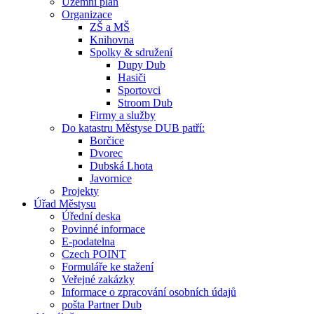
Územní plán
Organizace
ZŠ a MŠ
Knihovna
Spolky & sdružení
Dupy Dub
Hasiči
Sportovci
Stroom Dub
Firmy a služby
Do katastru Městyse DUB patří:
Borčice
Dvorec
Dubská Lhota
Javornice
Projekty
Úřad Městysu
Úřední deska
Povinné informace
E-podatelna
Czech POINT
Formuláře ke stažení
Veřejné zakázky
Informace o zpracování osobních údajů
pošta Partner Dub