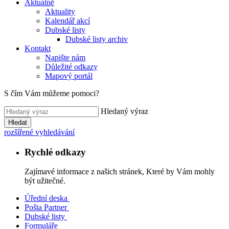
Aktuálně
Aktuality
Kalendář akcí
Dubské listy
Dubské listy archiv
Kontakt
Napište nám
Důležité odkazy
Mapový portál
S čím Vám můžeme pomoci?
Hledaný výraz
Hledat
rozšířené vyhledávání
Rychlé odkazy
Zajímavé informace z našich stránek, Které by Vám mohly
být užitečné.
Úřední deska
Pošta Partner
Dubské listy
Formuláře