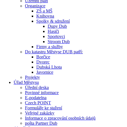
Územní plán
Organizace
ZŠ a MŠ
Knihovna
Spolky & sdružení
Dupy Dub
Hasiči
Sportovci
Stroom Dub
Firmy a služby
Do katastru Městyse DUB patří:
Borčice
Dvorec
Dubská Lhota
Javornice
Projekty
Úřad Městysu
Úřední deska
Povinné informace
E-podatelna
Czech POINT
Formuláře ke stažení
Veřejné zakázky
Informace o zpracování osobních údajů
pošta Partner Dub