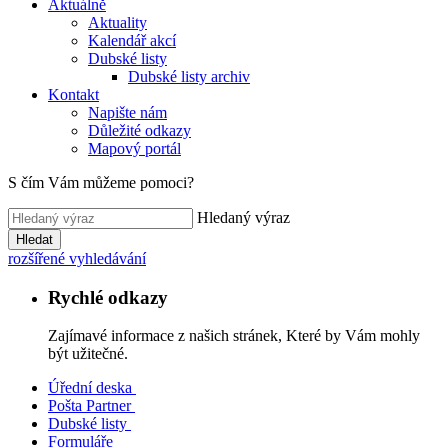
Aktuálně
Aktuality
Kalendář akcí
Dubské listy
Dubské listy archiv
Kontakt
Napište nám
Důležité odkazy
Mapový portál
S čím Vám můžeme pomoci?
Hledaný výraz
Hledat
rozšířené vyhledávání
Rychlé odkazy
Zajímavé informace z našich stránek, Které by Vám mohly
být užitečné.
Úřední deska
Pošta Partner
Dubské listy
Formuláře