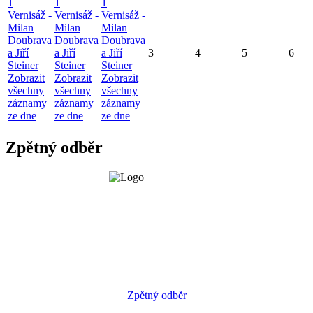
1
1
1
Vernisáž -
Vernisáž -
Vernisáž -
Milan
Milan
Milan
Doubrava
Doubrava
Doubrava
a Jiří
a Jiří
a Jiří
3
4
5
6
Steiner
Steiner
Steiner
Zobrazit
Zobrazit
Zobrazit
všechny
všechny
všechny
záznamy
záznamy
záznamy
ze dne
ze dne
ze dne
Zpětný odběr
Zpětný odběr