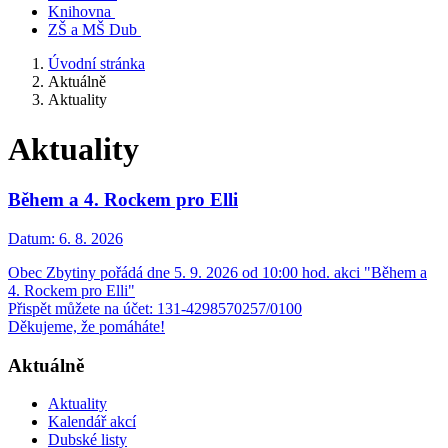
Knihovna
ZŠ a MŠ Dub
Úvodní stránka
Aktuálně
Aktuality
Aktuality
Během a 4. Rockem pro Elli
Datum:
6. 8. 2026
Obec Zbytiny pořádá dne 5. 9. 2026 od 10:00 hod. akci "Během a
4. Rockem pro Elli"
Přispět můžete na účet: 131-4298570257/0100
Děkujeme, že pomáháte!
Aktuálně
Aktuality
Kalendář akcí
Dubské listy