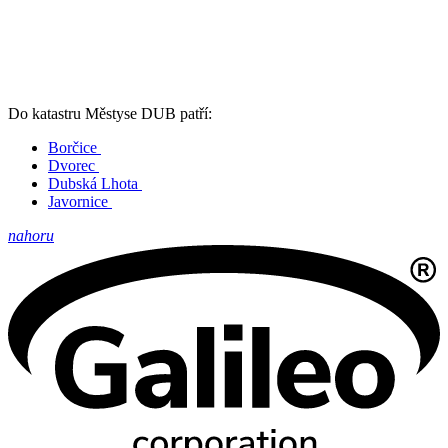
Do katastru Městyse DUB patří:
Borčice
Dvorec
Dubská Lhota
Javornice
nahoru