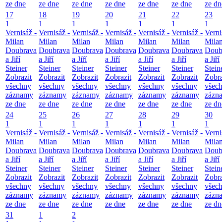
ze dne
ze dne
ze dne
ze dne
ze dne
ze dne
ze dn
17
18
19
20
21
22
23
1
1
1
1
1
1
1
Vernisáž -
Vernisáž -
Vernisáž -
Vernisáž -
Vernisáž -
Vernisáž -
Verni
Milan
Milan
Milan
Milan
Milan
Milan
Mila
Doubrava
Doubrava
Doubrava
Doubrava
Doubrava
Doubrava
Doub
a Jiří
a Jiří
a Jiří
a Jiří
a Jiří
a Jiří
a Jiří
Steiner
Steiner
Steiner
Steiner
Steiner
Steiner
Stein
Zobrazit
Zobrazit
Zobrazit
Zobrazit
Zobrazit
Zobrazit
Zobra
všechny
všechny
všechny
všechny
všechny
všechny
všec
záznamy
záznamy
záznamy
záznamy
záznamy
záznamy
zázn
ze dne
ze dne
ze dne
ze dne
ze dne
ze dne
ze dn
24
25
26
27
28
29
30
1
1
1
1
1
1
1
Vernisáž -
Vernisáž -
Vernisáž -
Vernisáž -
Vernisáž -
Vernisáž -
Verni
Milan
Milan
Milan
Milan
Milan
Milan
Mila
Doubrava
Doubrava
Doubrava
Doubrava
Doubrava
Doubrava
Doub
a Jiří
a Jiří
a Jiří
a Jiří
a Jiří
a Jiří
a Jiří
Steiner
Steiner
Steiner
Steiner
Steiner
Steiner
Stein
Zobrazit
Zobrazit
Zobrazit
Zobrazit
Zobrazit
Zobrazit
Zobra
všechny
všechny
všechny
všechny
všechny
všechny
všec
záznamy
záznamy
záznamy
záznamy
záznamy
záznamy
zázn
ze dne
ze dne
ze dne
ze dne
ze dne
ze dne
ze dn
31
1
2