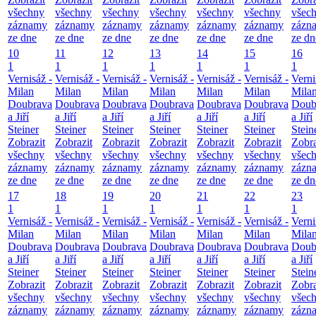
všechny
všechny
všechny
všechny
všechny
všechny
všec
záznamy
záznamy
záznamy
záznamy
záznamy
záznamy
zázn
ze dne
ze dne
ze dne
ze dne
ze dne
ze dne
ze dn
10
11
12
13
14
15
16
1
1
1
1
1
1
1
Vernisáž -
Vernisáž -
Vernisáž -
Vernisáž -
Vernisáž -
Vernisáž -
Verni
Milan
Milan
Milan
Milan
Milan
Milan
Mila
Doubrava
Doubrava
Doubrava
Doubrava
Doubrava
Doubrava
Doub
a Jiří
a Jiří
a Jiří
a Jiří
a Jiří
a Jiří
a Jiří
Steiner
Steiner
Steiner
Steiner
Steiner
Steiner
Stein
Zobrazit
Zobrazit
Zobrazit
Zobrazit
Zobrazit
Zobrazit
Zobra
všechny
všechny
všechny
všechny
všechny
všechny
všec
záznamy
záznamy
záznamy
záznamy
záznamy
záznamy
zázn
ze dne
ze dne
ze dne
ze dne
ze dne
ze dne
ze dn
17
18
19
20
21
22
23
1
1
1
1
1
1
1
Vernisáž -
Vernisáž -
Vernisáž -
Vernisáž -
Vernisáž -
Vernisáž -
Verni
Milan
Milan
Milan
Milan
Milan
Milan
Mila
Doubrava
Doubrava
Doubrava
Doubrava
Doubrava
Doubrava
Doub
a Jiří
a Jiří
a Jiří
a Jiří
a Jiří
a Jiří
a Jiří
Steiner
Steiner
Steiner
Steiner
Steiner
Steiner
Stein
Zobrazit
Zobrazit
Zobrazit
Zobrazit
Zobrazit
Zobrazit
Zobra
všechny
všechny
všechny
všechny
všechny
všechny
všec
záznamy
záznamy
záznamy
záznamy
záznamy
záznamy
zázn