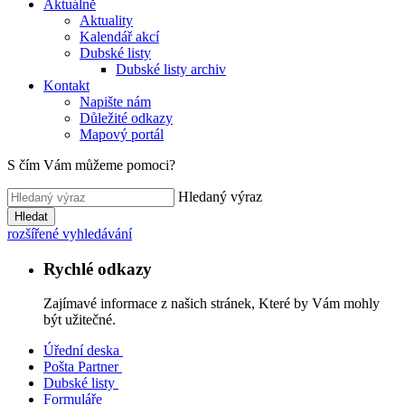
Aktuálně
Aktuality
Kalendář akcí
Dubské listy
Dubské listy archiv
Kontakt
Napište nám
Důležité odkazy
Mapový portál
S čím Vám můžeme pomoci?
Hledaný výraz
Hledat
rozšířené vyhledávání
Rychlé odkazy
Zajímavé informace z našich stránek, Které by Vám mohly
být užitečné.
Úřední deska
Pošta Partner
Dubské listy
Formuláře