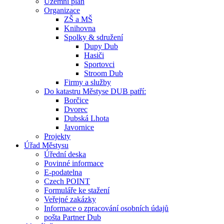
Územní plán
Organizace
ZŠ a MŠ
Knihovna
Spolky & sdružení
Dupy Dub
Hasiči
Sportovci
Stroom Dub
Firmy a služby
Do katastru Městyse DUB patří:
Borčice
Dvorec
Dubská Lhota
Javornice
Projekty
Úřad Městysu
Úřední deska
Povinné informace
E-podatelna
Czech POINT
Formuláře ke stažení
Veřejné zakázky
Informace o zpracování osobních údajů
pošta Partner Dub