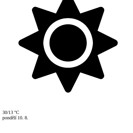
30/13 °C
pondělí
10. 8.