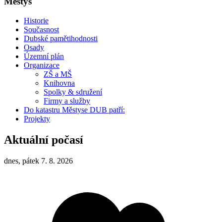
Městys
Historie
Současnost
Dubské pamětihodnosti
Osady
Územní plán
Organizace
ZŠ a MŠ
Knihovna
Spolky & sdružení
Firmy a služby
Do katastru Městyse DUB patří:
Projekty
Aktuální počasí
dnes, pátek 7. 8. 2026