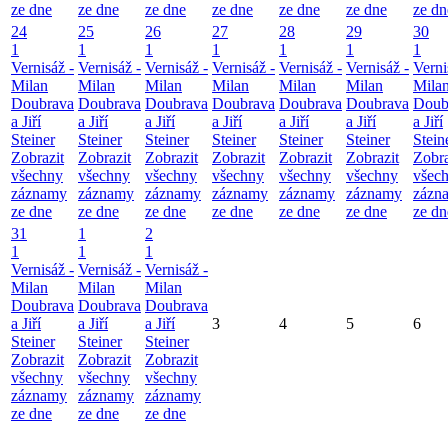
ze dne
ze dne
ze dne
ze dne
ze dne
ze dne
ze dn
24
25
26
27
28
29
30
1
1
1
1
1
1
1
Vernisáž -
Vernisáž -
Vernisáž -
Vernisáž -
Vernisáž -
Vernisáž -
Verni
Milan
Milan
Milan
Milan
Milan
Milan
Mila
Doubrava
Doubrava
Doubrava
Doubrava
Doubrava
Doubrava
Doub
a Jiří
a Jiří
a Jiří
a Jiří
a Jiří
a Jiří
a Jiří
Steiner
Steiner
Steiner
Steiner
Steiner
Steiner
Stein
Zobrazit
Zobrazit
Zobrazit
Zobrazit
Zobrazit
Zobrazit
Zobra
všechny
všechny
všechny
všechny
všechny
všechny
všec
záznamy
záznamy
záznamy
záznamy
záznamy
záznamy
zázn
ze dne
ze dne
ze dne
ze dne
ze dne
ze dne
ze dn
31
1
2
1
1
1
Vernisáž -
Vernisáž -
Vernisáž -
Milan
Milan
Milan
Doubrava
Doubrava
Doubrava
a Jiří
a Jiří
a Jiří
3
4
5
6
Steiner
Steiner
Steiner
Zobrazit
Zobrazit
Zobrazit
všechny
všechny
všechny
záznamy
záznamy
záznamy
ze dne
ze dne
ze dne