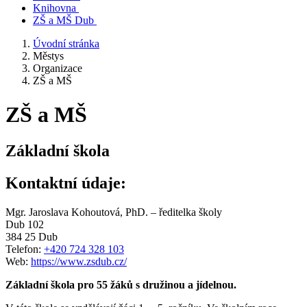
Knihovna
ZŠ a MŠ Dub
Úvodní stránka
Městys
Organizace
ZŠ a MŠ
ZŠ a MŠ
Základní škola
Kontaktní údaje:
Mgr. Jaroslava Kohoutová, PhD. – ředitelka školy
Dub 102
384 25 Dub
Telefon:
+420 724 328 103
Web:
https://www.zsdub.cz/
Základní škola pro 55 žáků s družinou a jídelnou.