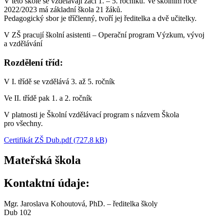
V této škole se vzdělávají žáci 1. – 5. ročníku. Ve školním roce
2022/2023 má základní škola 21 žáků.
Pedagogický sbor je tříčlenný, tvoří jej ředitelka a dvě učitelky.
V ZŠ pracují školní asistenti – Operační program Výzkum, vývoj
a vzdělávání
Rozdělení tříd:
V I. třídě se vzdělává 3. až 5. ročník
Ve II. třídě pak 1. a 2. ročník
V platnosti je Školní vzdělávací program s názvem Škola
pro všechny.
Certifikát ZŠ Dub.pdf (727.8 kB)
Mateřská škola
Kontaktní údaje:
Mgr. Jaroslava Kohoutová, PhD. – ředitelka školy
Dub 102