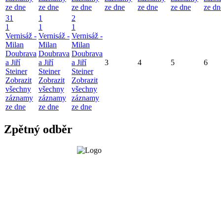
ze dne
ze dne
ze dne
ze dne
ze dne
ze dne
ze dn
31
1
2
1
1
1
Vernisáž -
Vernisáž -
Vernisáž -
Milan
Milan
Milan
Doubrava
Doubrava
Doubrava
a Jiří
a Jiří
a Jiří
3
4
5
6
Steiner
Steiner
Steiner
Zobrazit
Zobrazit
Zobrazit
všechny
všechny
všechny
záznamy
záznamy
záznamy
ze dne
ze dne
ze dne
Zpětný odběr