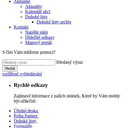
Aktuálně
Aktuality
Kalendář akcí
Dubské listy
Dubské listy archiv
Kontakt
Napište nám
Důležité odkazy
Mapový portál
S čím Vám můžeme pomoci?
Hledaný výraz
Hledat
rozšířené vyhledávání
Rychlé odkazy
Zajímavé informace z našich stránek, Které by Vám mohly
být užitečné.
Úřední deska
Pošta Partner
Dubské listy
Formuláře