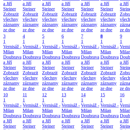
a Jiří
a Jiří
a Jiří
a Jiří
a Jiří
a Jiří
a Jiří
Steiner
Steiner
Steiner
Steiner
Steiner
Steiner
Stein
Zobrazit
Zobrazit
Zobrazit
Zobrazit
Zobrazit
Zobrazit
Zobra
všechny
všechny
všechny
všechny
všechny
všechny
všec
záznamy
záznamy
záznamy
záznamy
záznamy
záznamy
zázn
ze dne
ze dne
ze dne
ze dne
ze dne
ze dne
ze dn
3
4
5
6
7
8
9
1
1
1
1
1
1
1
Vernisáž -
Vernisáž -
Vernisáž -
Vernisáž -
Vernisáž -
Vernisáž -
Verni
Milan
Milan
Milan
Milan
Milan
Milan
Mila
Doubrava
Doubrava
Doubrava
Doubrava
Doubrava
Doubrava
Doub
a Jiří
a Jiří
a Jiří
a Jiří
a Jiří
a Jiří
a Jiří
Steiner
Steiner
Steiner
Steiner
Steiner
Steiner
Stein
Zobrazit
Zobrazit
Zobrazit
Zobrazit
Zobrazit
Zobrazit
Zobra
všechny
všechny
všechny
všechny
všechny
všechny
všec
záznamy
záznamy
záznamy
záznamy
záznamy
záznamy
zázn
ze dne
ze dne
ze dne
ze dne
ze dne
ze dne
ze dn
10
11
12
13
14
15
16
1
1
1
1
1
1
1
Vernisáž -
Vernisáž -
Vernisáž -
Vernisáž -
Vernisáž -
Vernisáž -
Verni
Milan
Milan
Milan
Milan
Milan
Milan
Mila
Doubrava
Doubrava
Doubrava
Doubrava
Doubrava
Doubrava
Doub
a Jiří
a Jiří
a Jiří
a Jiří
a Jiří
a Jiří
a Jiří
Steiner
Steiner
Steiner
Steiner
Steiner
Steiner
Stein