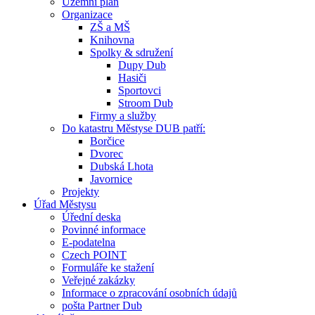
Územní plán
Organizace
ZŠ a MŠ
Knihovna
Spolky & sdružení
Dupy Dub
Hasiči
Sportovci
Stroom Dub
Firmy a služby
Do katastru Městyse DUB patří:
Borčice
Dvorec
Dubská Lhota
Javornice
Projekty
Úřad Městysu
Úřední deska
Povinné informace
E-podatelna
Czech POINT
Formuláře ke stažení
Veřejné zakázky
Informace o zpracování osobních údajů
pošta Partner Dub