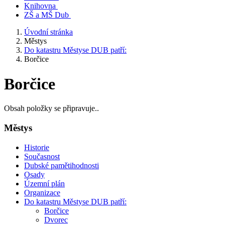
Knihovna
ZŠ a MŠ Dub
Úvodní stránka
Městys
Do katastru Městyse DUB patří:
Borčice
Borčice
Obsah položky se připravuje..
Městys
Historie
Současnost
Dubské pamětihodnosti
Osady
Územní plán
Organizace
Do katastru Městyse DUB patří:
Borčice
Dvorec