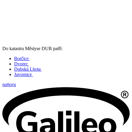
Do katastru Městyse DUB patří:
Borčice
Dvorec
Dubská Lhota
Javornice
nahoru