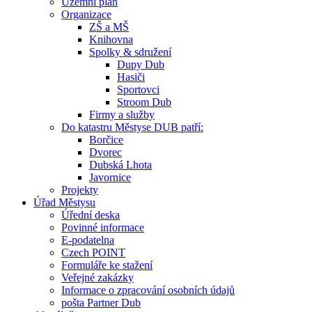
Územní plán
Organizace
ZŠ a MŠ
Knihovna
Spolky & sdružení
Dupy Dub
Hasiči
Sportovci
Stroom Dub
Firmy a služby
Do katastru Městyse DUB patří:
Borčice
Dvorec
Dubská Lhota
Javornice
Projekty
Úřad Městysu
Úřední deska
Povinné informace
E-podatelna
Czech POINT
Formuláře ke stažení
Veřejné zakázky
Informace o zpracování osobních údajů
pošta Partner Dub