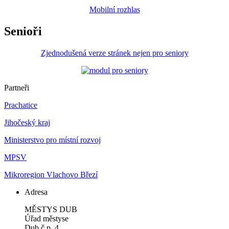
Mobilní rozhlas
Senioři
Zjednodušená verze stránek nejen pro seniory
Partneři
Prachatice
Jihočeský kraj
Ministerstvo pro místní rozvoj
MPSV
Mikroregion Vlachovo Březí
Adresa
MĚSTYS DUB
Úřad městyse
Dub č.p. 4