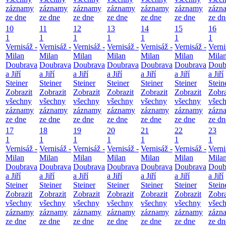
záznamy
záznamy
záznamy
záznamy
záznamy
záznamy
zázn
ze dne
ze dne
ze dne
ze dne
ze dne
ze dne
ze dn
10
11
12
13
14
15
16
1
1
1
1
1
1
1
Vernisáž -
Vernisáž -
Vernisáž -
Vernisáž -
Vernisáž -
Vernisáž -
Verni
Milan
Milan
Milan
Milan
Milan
Milan
Mila
Doubrava
Doubrava
Doubrava
Doubrava
Doubrava
Doubrava
Doub
a Jiří
a Jiří
a Jiří
a Jiří
a Jiří
a Jiří
a Jiří
Steiner
Steiner
Steiner
Steiner
Steiner
Steiner
Stein
Zobrazit
Zobrazit
Zobrazit
Zobrazit
Zobrazit
Zobrazit
Zobra
všechny
všechny
všechny
všechny
všechny
všechny
všec
záznamy
záznamy
záznamy
záznamy
záznamy
záznamy
zázn
ze dne
ze dne
ze dne
ze dne
ze dne
ze dne
ze dn
17
18
19
20
21
22
23
1
1
1
1
1
1
1
Vernisáž -
Vernisáž -
Vernisáž -
Vernisáž -
Vernisáž -
Vernisáž -
Verni
Milan
Milan
Milan
Milan
Milan
Milan
Mila
Doubrava
Doubrava
Doubrava
Doubrava
Doubrava
Doubrava
Doub
a Jiří
a Jiří
a Jiří
a Jiří
a Jiří
a Jiří
a Jiří
Steiner
Steiner
Steiner
Steiner
Steiner
Steiner
Stein
Zobrazit
Zobrazit
Zobrazit
Zobrazit
Zobrazit
Zobrazit
Zobra
všechny
všechny
všechny
všechny
všechny
všechny
všec
záznamy
záznamy
záznamy
záznamy
záznamy
záznamy
zázn
ze dne
ze dne
ze dne
ze dne
ze dne
ze dne
ze dn