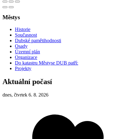
Městys
Historie
Současnost
Dubské pamětihodnosti
Osady
Územní plán
Organizace
Do katastru Městyse DUB patří:
Projekty
Aktuální počasí
dnes, čtvrtek 6. 8. 2026