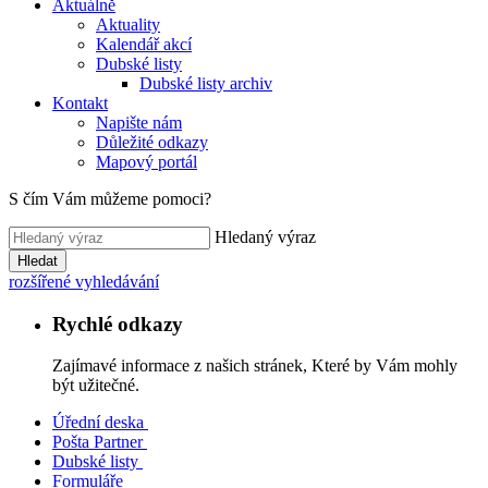
Aktuálně
Aktuality
Kalendář akcí
Dubské listy
Dubské listy archiv
Kontakt
Napište nám
Důležité odkazy
Mapový portál
S čím Vám můžeme pomoci?
Hledaný výraz
Hledat
rozšířené vyhledávání
Rychlé odkazy
Zajímavé informace z našich stránek, Které by Vám mohly
být užitečné.
Úřední deska
Pošta Partner
Dubské listy
Formuláře