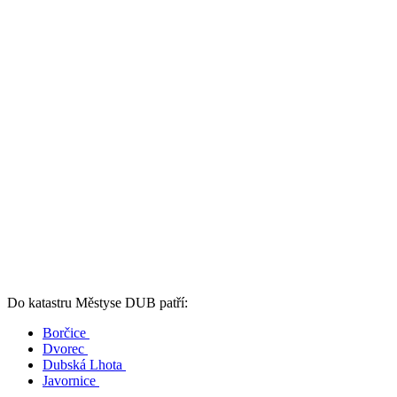
Do katastru Městyse DUB patří:
Borčice
Dvorec
Dubská Lhota
Javornice