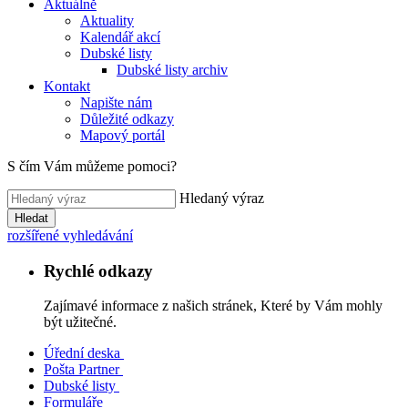
Aktuálně
Aktuality
Kalendář akcí
Dubské listy
Dubské listy archiv
Kontakt
Napište nám
Důležité odkazy
Mapový portál
S čím Vám můžeme pomoci?
Hledaný výraz
Hledat
rozšířené vyhledávání
Rychlé odkazy
Zajímavé informace z našich stránek, Které by Vám mohly
být užitečné.
Úřední deska
Pošta Partner
Dubské listy
Formuláře