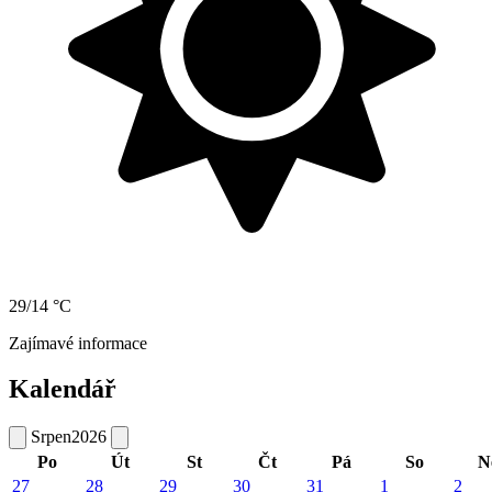
29/14 °C
Zajímavé informace
Kalendář
Srpen
2026
Po
Út
St
Čt
Pá
So
N
27
28
29
30
31
1
2