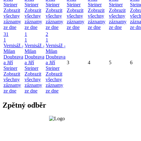
Steiner
Steiner
Steiner
Steiner
Steiner
Steiner
Stein
Zobrazit
Zobrazit
Zobrazit
Zobrazit
Zobrazit
Zobrazit
Zobra
všechny
všechny
všechny
všechny
všechny
všechny
všec
záznamy
záznamy
záznamy
záznamy
záznamy
záznamy
zázn
ze dne
ze dne
ze dne
ze dne
ze dne
ze dne
ze dn
31
1
2
1
1
1
Vernisáž -
Vernisáž -
Vernisáž -
Milan
Milan
Milan
Doubrava
Doubrava
Doubrava
a Jiří
a Jiří
a Jiří
3
4
5
6
Steiner
Steiner
Steiner
Zobrazit
Zobrazit
Zobrazit
všechny
všechny
všechny
záznamy
záznamy
záznamy
ze dne
ze dne
ze dne
Zpětný odběr