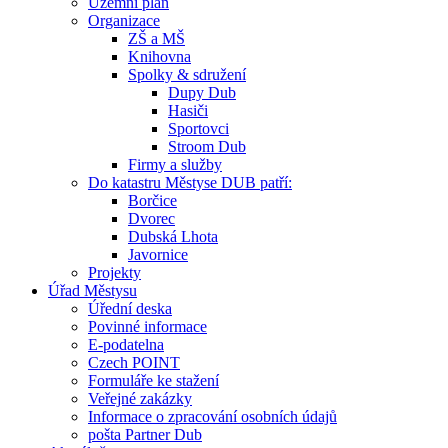
Územní plán
Organizace
ZŠ a MŠ
Knihovna
Spolky & sdružení
Dupy Dub
Hasiči
Sportovci
Stroom Dub
Firmy a služby
Do katastru Městyse DUB patří:
Borčice
Dvorec
Dubská Lhota
Javornice
Projekty
Úřad Městysu
Úřední deska
Povinné informace
E-podatelna
Czech POINT
Formuláře ke stažení
Veřejné zakázky
Informace o zpracování osobních údajů
pošta Partner Dub