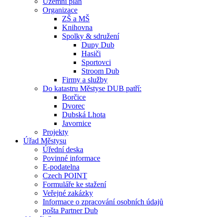
Územní plán
Organizace
ZŠ a MŠ
Knihovna
Spolky & sdružení
Dupy Dub
Hasiči
Sportovci
Stroom Dub
Firmy a služby
Do katastru Městyse DUB patří:
Borčice
Dvorec
Dubská Lhota
Javornice
Projekty
Úřad Městysu
Úřední deska
Povinné informace
E-podatelna
Czech POINT
Formuláře ke stažení
Veřejné zakázky
Informace o zpracování osobních údajů
pošta Partner Dub