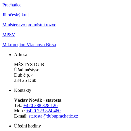
Prachatice
Jihočeský kraj
Ministerstvo pro místní rozvoj
MPSV
Mikroregion Vlachovo Březí
Adresa
MĚSTYS DUB
Úřad městyse
Dub č.p. 4
384 25 Dub
Kontakty
Václav Novák - starosta
Tel.:
+420 388 328 126
Mob.:
+420 723 824 460
E-mail:
starosta@dubuprachatic.cz
Úřední hodiny