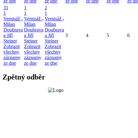
ze dne
ze dne
ze dne
ze dne
ze dne
ze dne
ze dn
31
1
2
1
1
1
Vernisáž -
Vernisáž -
Vernisáž -
Milan
Milan
Milan
Doubrava
Doubrava
Doubrava
a Jiří
a Jiří
a Jiří
3
4
5
6
Steiner
Steiner
Steiner
Zobrazit
Zobrazit
Zobrazit
všechny
všechny
všechny
záznamy
záznamy
záznamy
ze dne
ze dne
ze dne
Zpětný odběr