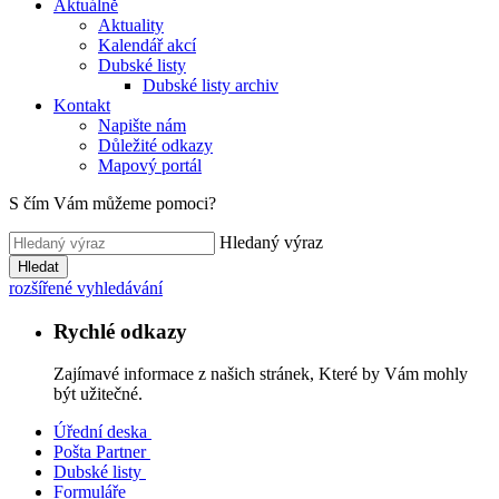
Aktuálně
Aktuality
Kalendář akcí
Dubské listy
Dubské listy archiv
Kontakt
Napište nám
Důležité odkazy
Mapový portál
S čím Vám můžeme pomoci?
Hledaný výraz
Hledat
rozšířené vyhledávání
Rychlé odkazy
Zajímavé informace z našich stránek, Které by Vám mohly
být užitečné.
Úřední deska
Pošta Partner
Dubské listy
Formuláře