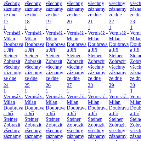
všechny
všechny
všechny
všechny
všechny
všechny
všec
záznamy
záznamy
záznamy
záznamy
záznamy
záznamy
zázn
ze dne
ze dne
ze dne
ze dne
ze dne
ze dne
ze dn
17
18
19
20
21
22
23
1
1
1
1
1
1
1
Vernisáž -
Vernisáž -
Vernisáž -
Vernisáž -
Vernisáž -
Vernisáž -
Verni
Milan
Milan
Milan
Milan
Milan
Milan
Mila
Doubrava
Doubrava
Doubrava
Doubrava
Doubrava
Doubrava
Doub
a Jiří
a Jiří
a Jiří
a Jiří
a Jiří
a Jiří
a Jiří
Steiner
Steiner
Steiner
Steiner
Steiner
Steiner
Stein
Zobrazit
Zobrazit
Zobrazit
Zobrazit
Zobrazit
Zobrazit
Zobra
všechny
všechny
všechny
všechny
všechny
všechny
všec
záznamy
záznamy
záznamy
záznamy
záznamy
záznamy
zázn
ze dne
ze dne
ze dne
ze dne
ze dne
ze dne
ze dn
24
25
26
27
28
29
30
1
1
1
1
1
1
1
Vernisáž -
Vernisáž -
Vernisáž -
Vernisáž -
Vernisáž -
Vernisáž -
Verni
Milan
Milan
Milan
Milan
Milan
Milan
Mila
Doubrava
Doubrava
Doubrava
Doubrava
Doubrava
Doubrava
Doub
a Jiří
a Jiří
a Jiří
a Jiří
a Jiří
a Jiří
a Jiří
Steiner
Steiner
Steiner
Steiner
Steiner
Steiner
Stein
Zobrazit
Zobrazit
Zobrazit
Zobrazit
Zobrazit
Zobrazit
Zobra
všechny
všechny
všechny
všechny
všechny
všechny
všec
záznamy
záznamy
záznamy
záznamy
záznamy
záznamy
zázn