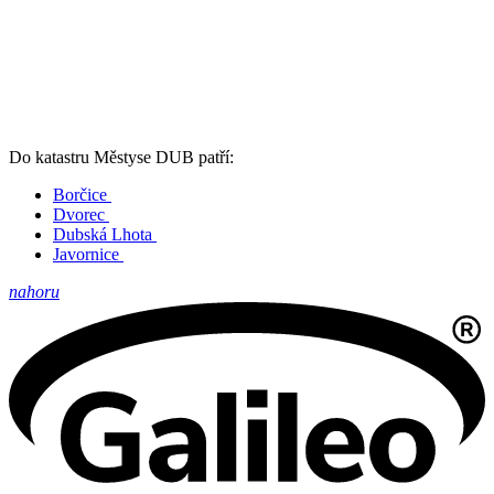
Do katastru Městyse DUB patří:
Borčice
Dvorec
Dubská Lhota
Javornice
nahoru