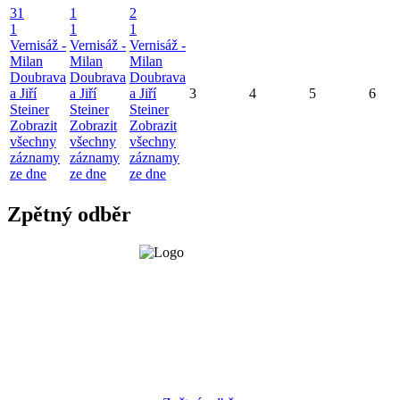
31
1
2
1
1
1
Vernisáž -
Vernisáž -
Vernisáž -
Milan
Milan
Milan
Doubrava
Doubrava
Doubrava
a Jiří
a Jiří
a Jiří
3
4
5
6
Steiner
Steiner
Steiner
Zobrazit
Zobrazit
Zobrazit
všechny
všechny
všechny
záznamy
záznamy
záznamy
ze dne
ze dne
ze dne
Zpětný odběr