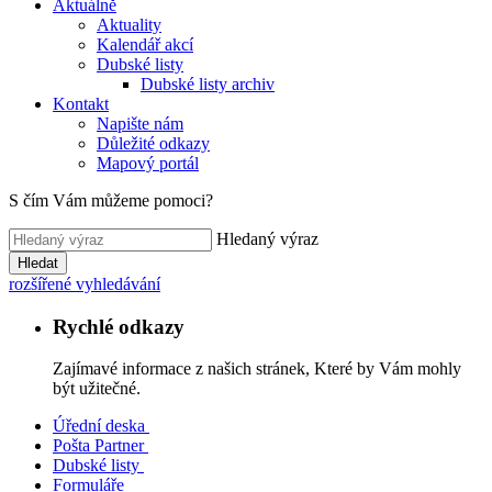
Aktuálně
Aktuality
Kalendář akcí
Dubské listy
Dubské listy archiv
Kontakt
Napište nám
Důležité odkazy
Mapový portál
S čím Vám můžeme pomoci?
Hledaný výraz
Hledat
rozšířené vyhledávání
Rychlé odkazy
Zajímavé informace z našich stránek, Které by Vám mohly
být užitečné.
Úřední deska
Pošta Partner
Dubské listy
Formuláře