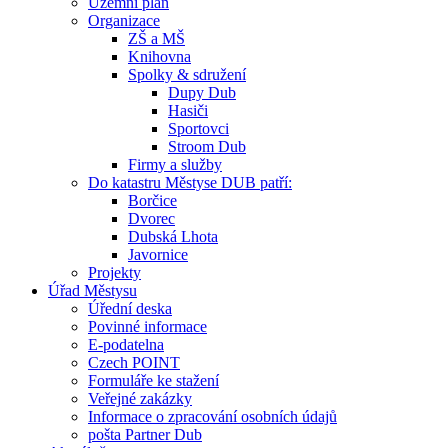
Územní plán
Organizace
ZŠ a MŠ
Knihovna
Spolky & sdružení
Dupy Dub
Hasiči
Sportovci
Stroom Dub
Firmy a služby
Do katastru Městyse DUB patří:
Borčice
Dvorec
Dubská Lhota
Javornice
Projekty
Úřad Městysu
Úřední deska
Povinné informace
E-podatelna
Czech POINT
Formuláře ke stažení
Veřejné zakázky
Informace o zpracování osobních údajů
pošta Partner Dub