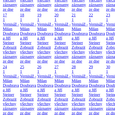
všechny
všechny
všechny
všechny
všechny
všechny
všec
záznamy
záznamy
záznamy
záznamy
záznamy
záznamy
zázn
ze dne
ze dne
ze dne
ze dne
ze dne
ze dne
ze dn
17
18
19
20
21
22
23
1
1
1
1
1
1
1
Vernisáž -
Vernisáž -
Vernisáž -
Vernisáž -
Vernisáž -
Vernisáž -
Verni
Milan
Milan
Milan
Milan
Milan
Milan
Mila
Doubrava
Doubrava
Doubrava
Doubrava
Doubrava
Doubrava
Doub
a Jiří
a Jiří
a Jiří
a Jiří
a Jiří
a Jiří
a Jiří
Steiner
Steiner
Steiner
Steiner
Steiner
Steiner
Stein
Zobrazit
Zobrazit
Zobrazit
Zobrazit
Zobrazit
Zobrazit
Zobra
všechny
všechny
všechny
všechny
všechny
všechny
všec
záznamy
záznamy
záznamy
záznamy
záznamy
záznamy
zázn
ze dne
ze dne
ze dne
ze dne
ze dne
ze dne
ze dn
24
25
26
27
28
29
30
1
1
1
1
1
1
1
Vernisáž -
Vernisáž -
Vernisáž -
Vernisáž -
Vernisáž -
Vernisáž -
Verni
Milan
Milan
Milan
Milan
Milan
Milan
Mila
Doubrava
Doubrava
Doubrava
Doubrava
Doubrava
Doubrava
Doub
a Jiří
a Jiří
a Jiří
a Jiří
a Jiří
a Jiří
a Jiří
Steiner
Steiner
Steiner
Steiner
Steiner
Steiner
Stein
Zobrazit
Zobrazit
Zobrazit
Zobrazit
Zobrazit
Zobrazit
Zobra
všechny
všechny
všechny
všechny
všechny
všechny
všec
záznamy
záznamy
záznamy
záznamy
záznamy
záznamy
zázn
ze dne
ze dne
ze dne
ze dne
ze dne
ze dne
ze dn