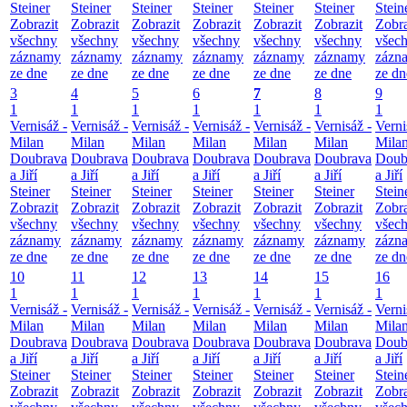
Steiner
Steiner
Steiner
Steiner
Steiner
Steiner
Stein
Zobrazit
Zobrazit
Zobrazit
Zobrazit
Zobrazit
Zobrazit
Zobra
všechny
všechny
všechny
všechny
všechny
všechny
všec
záznamy
záznamy
záznamy
záznamy
záznamy
záznamy
zázn
ze dne
ze dne
ze dne
ze dne
ze dne
ze dne
ze dn
3
4
5
6
7
8
9
1
1
1
1
1
1
1
Vernisáž -
Vernisáž -
Vernisáž -
Vernisáž -
Vernisáž -
Vernisáž -
Verni
Milan
Milan
Milan
Milan
Milan
Milan
Mila
Doubrava
Doubrava
Doubrava
Doubrava
Doubrava
Doubrava
Doub
a Jiří
a Jiří
a Jiří
a Jiří
a Jiří
a Jiří
a Jiří
Steiner
Steiner
Steiner
Steiner
Steiner
Steiner
Stein
Zobrazit
Zobrazit
Zobrazit
Zobrazit
Zobrazit
Zobrazit
Zobra
všechny
všechny
všechny
všechny
všechny
všechny
všec
záznamy
záznamy
záznamy
záznamy
záznamy
záznamy
zázn
ze dne
ze dne
ze dne
ze dne
ze dne
ze dne
ze dn
10
11
12
13
14
15
16
1
1
1
1
1
1
1
Vernisáž -
Vernisáž -
Vernisáž -
Vernisáž -
Vernisáž -
Vernisáž -
Verni
Milan
Milan
Milan
Milan
Milan
Milan
Mila
Doubrava
Doubrava
Doubrava
Doubrava
Doubrava
Doubrava
Doub
a Jiří
a Jiří
a Jiří
a Jiří
a Jiří
a Jiří
a Jiří
Steiner
Steiner
Steiner
Steiner
Steiner
Steiner
Stein
Zobrazit
Zobrazit
Zobrazit
Zobrazit
Zobrazit
Zobrazit
Zobra