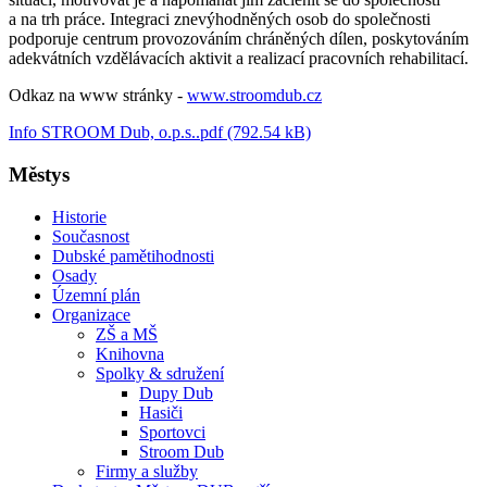
a na trh práce. Integraci znevýhodněných osob do společnosti
podporuje centrum provozováním chráněných dílen, poskytováním
adekvátních vzdělávacích aktivit a realizací pracovních rehabilitací.
Odkaz na www stránky -
www.stroomdub.cz
Info STROOM Dub, o.p.s..pdf (792.54 kB)
Městys
Historie
Současnost
Dubské pamětihodnosti
Osady
Územní plán
Organizace
ZŠ a MŠ
Knihovna
Spolky & sdružení
Dupy Dub
Hasiči
Sportovci
Stroom Dub
Firmy a služby