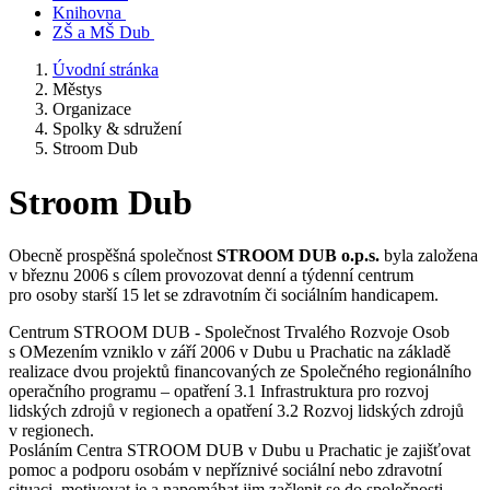
Knihovna
ZŠ a MŠ Dub
Úvodní stránka
Městys
Organizace
Spolky & sdružení
Stroom Dub
Stroom Dub
Obecně prospěšná společnost
STROOM DUB o.p.s.
byla založena
v březnu 2006 s cílem provozovat denní a týdenní centrum
pro osoby starší 15 let se zdravotním či sociálním handicapem.
Centrum STROOM DUB - Společnost Trvalého Rozvoje Osob
s OMezením vzniklo v září 2006 v Dubu u Prachatic na základě
realizace dvou projektů financovaných ze Společného regionálního
operačního programu – opatření 3.1 Infrastruktura pro rozvoj
lidských zdrojů v regionech a opatření 3.2 Rozvoj lidských zdrojů
v regionech.
Posláním Centra STROOM DUB v Dubu u Prachatic je zajišťovat
pomoc a podporu osobám v nepříznivé sociální nebo zdravotní
situaci, motivovat je a napomáhat jim začlenit se do společnosti