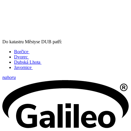
Do katastru Městyse DUB patří:
Borčice
Dvorec
Dubská Lhota
Javornice
nahoru