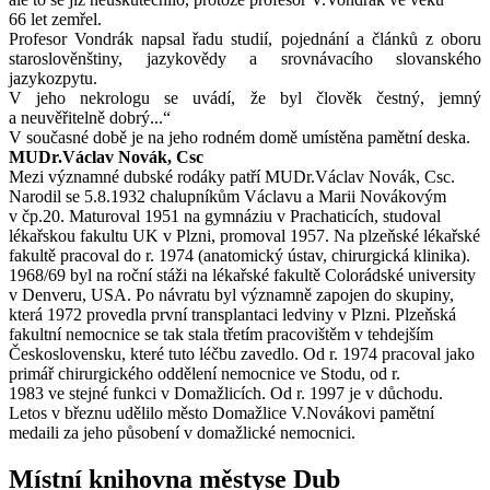
66 let zemřel.
Profesor Vondrák napsal řadu studií, pojednání a článků z oboru
staroslověnštiny, jazykovědy a srovnávacího slovanského
jazykozpytu.
V jeho nekrologu se uvádí, že byl člověk čestný, jemný
a neuvěřitelně dobrý...“
V současné době je na jeho rodném domě umístěna pamětní deska.
MUDr.Václav Novák, Csc
Mezi významné dubské rodáky patří MUDr.Václav Novák, Csc.
Narodil se 5.8.1932 chalupníkům Václavu a Marii Novákovým
v čp.20. Maturoval 1951 na gymnáziu v Prachaticích, studoval
lékařskou fakultu UK v Plzni, promoval 1957. Na plzeňské lékařské
fakultě pracoval do r. 1974 (anatomický ústav, chirurgická klinika).
1968/69 byl na roční stáži na lékařské fakultě Colorádské university
v Denveru, USA. Po návratu byl významně zapojen do skupiny,
která 1972 provedla první transplantaci ledviny v Plzni. Plzeňská
fakultní nemocnice se tak stala třetím pracovištěm v tehdejším
Československu, které tuto léčbu zavedlo. Od r. 1974 pracoval jako
primář chirurgického oddělení nemocnice ve Stodu, od r.
1983 ve stejné funkci v Domažlicích. Od r. 1997 je v důchodu.
Letos v březnu udělilo město Domažlice V.Novákovi pamětní
medaili za jeho působení v domažlické nemocnici.
Místní knihovna městyse Dub