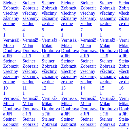
Steiner
Steiner
Steiner
Steiner
Steiner
Steiner
Stein
Zobrazit
Zobrazit
Zobrazit
Zobrazit
Zobrazit
Zobrazit
Zobra
všechny
všechny
všechny
všechny
všechny
všechny
všec
záznamy
záznamy
záznamy
záznamy
záznamy
záznamy
zázn
ze dne
ze dne
ze dne
ze dne
ze dne
ze dne
ze dn
3
4
5
6
7
8
9
1
1
1
1
1
1
1
Vernisáž -
Vernisáž -
Vernisáž -
Vernisáž -
Vernisáž -
Vernisáž -
Verni
Milan
Milan
Milan
Milan
Milan
Milan
Mila
Doubrava
Doubrava
Doubrava
Doubrava
Doubrava
Doubrava
Doub
a Jiří
a Jiří
a Jiří
a Jiří
a Jiří
a Jiří
a Jiří
Steiner
Steiner
Steiner
Steiner
Steiner
Steiner
Stein
Zobrazit
Zobrazit
Zobrazit
Zobrazit
Zobrazit
Zobrazit
Zobra
všechny
všechny
všechny
všechny
všechny
všechny
všec
záznamy
záznamy
záznamy
záznamy
záznamy
záznamy
zázn
ze dne
ze dne
ze dne
ze dne
ze dne
ze dne
ze dn
10
11
12
13
14
15
16
1
1
1
1
1
1
1
Vernisáž -
Vernisáž -
Vernisáž -
Vernisáž -
Vernisáž -
Vernisáž -
Verni
Milan
Milan
Milan
Milan
Milan
Milan
Mila
Doubrava
Doubrava
Doubrava
Doubrava
Doubrava
Doubrava
Doub
a Jiří
a Jiří
a Jiří
a Jiří
a Jiří
a Jiří
a Jiří
Steiner
Steiner
Steiner
Steiner
Steiner
Steiner
Stein
Zobrazit
Zobrazit
Zobrazit
Zobrazit
Zobrazit
Zobrazit
Zobra