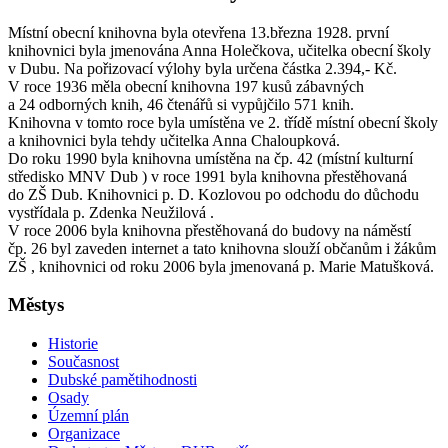
Místní obecní knihovna byla otevřena 13.března 1928. první
knihovnici byla jmenována Anna Holečkova, učitelka obecní školy
v Dubu. Na pořizovací výlohy byla určena částka 2.394,- Kč.
V roce 1936 měla obecní knihovna 197 kusů zábavných
a 24 odborných knih, 46 čtenářů si vypůjčilo 571 knih.
Knihovna v tomto roce byla umístěna ve 2. třídě místní obecní školy
a knihovnici byla tehdy učitelka Anna Chaloupková.
Do roku 1990 byla knihovna umístěna na čp. 42 (místní kulturní
středisko MNV Dub ) v roce 1991 byla knihovna přestěhovaná
do ZŠ Dub. Knihovnici p. D. Kozlovou po odchodu do důchodu
vystřídala p. Zdenka Neužilová .
V roce 2006 byla knihovna přestěhovaná do budovy na náměstí
čp. 26 byl zaveden internet a tato knihovna slouží občanům i žákům
ZŠ , knihovnici od roku 2006 byla jmenovaná p. Marie Matušková.
Městys
Historie
Současnost
Dubské pamětihodnosti
Osady
Územní plán
Organizace