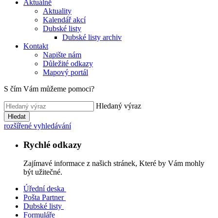
Aktuálně
Aktuality
Kalendář akcí
Dubské listy
Dubské listy archiv
Kontakt
Napište nám
Důležité odkazy
Mapový portál
S čím Vám můžeme pomoci?
Hledaný výraz
Hledat
rozšířené vyhledávání
Rychlé odkazy
Zajímavé informace z našich stránek, Které by Vám mohly
být užitečné.
Úřední deska
Pošta Partner
Dubské listy
Formuláře