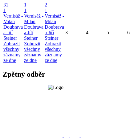
31
1
2
1
1
1
Vernisáž -
Vernisáž -
Vernisáž -
Milan
Milan
Milan
Doubrava
Doubrava
Doubrava
a Jiří
a Jiří
a Jiří
3
4
5
6
Steiner
Steiner
Steiner
Zobrazit
Zobrazit
Zobrazit
všechny
všechny
všechny
záznamy
záznamy
záznamy
ze dne
ze dne
ze dne
Zpětný odběr