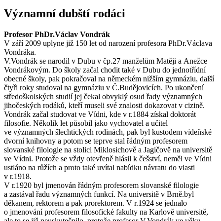
Významní dubští rodáci
Profesor PhDr.Václav Vondrák
V září 2009 uplyne již 150 let od narození profesora PhDr.Václava
Vondráka.
V.Vondrák se narodil v Dubu v čp.27 manželům Matěji a Anežce
Vondrákovým. Do školy začal chodit také v Dubu do jednotřídní
obecné školy, pak pokračoval na německém nižším gymnáziu, další
čtyři roky studoval na gymnáziu v Č.Budějovicích. Po ukončení
středoškolských studií jej čekal obvyklý osud řady významných
jihočeských rodáků, kteří museli své znalosti dokazovat v cizině.
Vondrák začal studovat ve Vídni, kde v r.1884 získal doktorát
filosofie. Několik let působil jako vychovatel a učitel
ve významných šlechtických rodinách, pak byl kustodem vídeňské
dvorní knihovny a potom se teprve stal řádným profesorem
slovanské filologie na stolici Miklosichově a Jagičově na universitě
ve Vídni. Protože se vždy otevřeně hlásil k češství, neměl ve Vídni
ustláno na růžích a proto také uvítal nabídku návratu do vlasti
v r.1918.
V r.1920 byl jmenován řádným profesorem slovanské filologie
a zastával řadu významných funkcí. Na universitě v Brně.byl
děkanem, rektorem a pak prorektorem. V r.1924 se jednalo
o jmenování profesorem filosofické fakulty na Karlově universitě,
ale to se již neuskutečnilo, protože profesor V.Vondrák ve věku