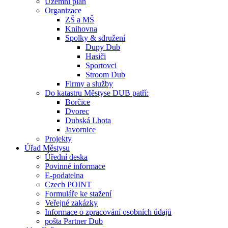
Územní plán
Organizace
ZŠ a MŠ
Knihovna
Spolky & sdružení
Dupy Dub
Hasiči
Sportovci
Stroom Dub
Firmy a služby
Do katastru Městyse DUB patří:
Borčice
Dvorec
Dubská Lhota
Javornice
Projekty
Úřad Městysu
Úřední deska
Povinné informace
E-podatelna
Czech POINT
Formuláře ke stažení
Veřejné zakázky
Informace o zpracování osobních údajů
pošta Partner Dub