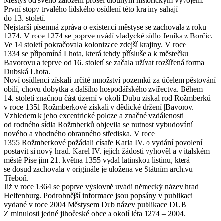
Městys od svého založení prošel dlouhým historickým vývojem.
První stopy trvalého lidského osídlení této krajiny sahají
do 13. století.
Nejstarší písemná zpráva o existenci městyse se zachovala z roku
1274. V roce 1274 se poprve uvádí vladycké sídlo Jeníka z Borčic.
Ve 14 století pokračovala kolonizace zdejší krajiny. V roce
1334 se připomíná Lhota, která tehdy příslušela k městečku
Bavorovu a teprve od 16. století se začala užívat rozšířená forma
Dubská Lhota.
Noví osídlenci získali určité množství pozemků za účelem pěstování
obilí, chovu dobytka a dalšího hospodářského zvířectva. Během
14. století značnou část území v okolí Dubu získal rod Rožmberků
v roce 1351 Rožmberkové získali v dědické držení |Bavorov.
Vzhledem k jeho excentrické poloze a značné vzdálenosti
od rodného sídla Rožmberků objevila se nutnost vybudování
nového a vhodného obranného střediska. V roce
1355 Rožmberkové požádali císaře Karla IV. o vydání povolení
postavit si nový hrad. Karel IV. jejich žádosti vyhověl a v italském
městě Pise jim 21. května 1355 vydal latinskou listinu, která
se dosud zachovala v originále je uložena ve Státním archivu
Třeboň.
Již v roce 1364 se poprve výslovně uvádí německý název hrad
Helfenburg. Podrobnější informace jsou popsány v publikaci
vydané v roce 2004 Městysem Dub název publikace DUB
Z minulosti jedné jihočeské obce a okolí léta 1274 – 2004.