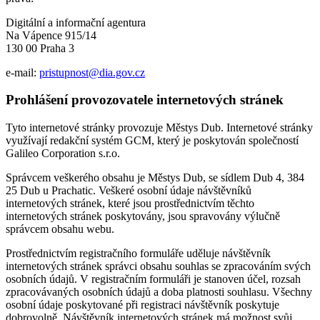
Digitální a informační agentura
Na Vápence 915/14
130 00 Praha 3
e-mail:
pristupnost@dia.gov.cz
Prohlášení provozovatele internetových stránek
Tyto internetové stránky provozuje Městys Dub. Internetové stránky
využívají redakční systém GCM, který je poskytován společností
Galileo Corporation s.r.o.
Správcem veškerého obsahu je Městys Dub, se sídlem Dub 4, 384
25 Dub u Prachatic. Veškeré osobní údaje návštěvníků
internetových stránek, které jsou prostřednictvím těchto
internetových stránek poskytovány, jsou spravovány výlučně
správcem obsahu webu.
Prostřednictvím registračního formuláře uděluje návštěvník
internetových stránek správci obsahu souhlas se zpracováním svých
osobních údajů. V registračním formuláři je stanoven účel, rozsah
zpracovávaných osobních údajů a doba platnosti souhlasu. Všechny
osobní údaje poskytované při registraci návštěvník poskytuje
dobrovolně. Návštěvník internetových stránek má možnost svůj