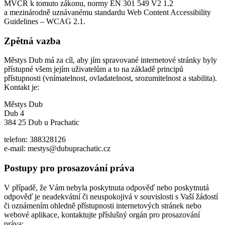
MVČR k tomuto zákonu, normy EN 301 549 V2 1.2
a mezinárodně uznávanému standardu Web Content Accessibility
Guidelines – WCAG 2.1.
Zpětná vazba
Městys Dub má za cíl, aby jím spravované internetové stránky byly
přístupné všem jejím uživatelům a to na základě principů
přístupnosti (vnímatelnost, ovladatelnost, srozumitelnost a stabilita).
Kontakt je:
Městys Dub
Dub 4
384 25 Dub u Prachatic
telefon: 388328126
e-mail: mestys@dubuprachatic.cz
Postupy pro prosazování práva
V případě, že Vám nebyla poskytnuta odpověď nebo poskytnutá
odpověď je neadekvátní či neuspokojivá v souvislosti s Vaší žádostí
či oznámením ohledně přístupnosti internetových stránek nebo
webové aplikace, kontaktujte příslušný orgán pro prosazování
práva: