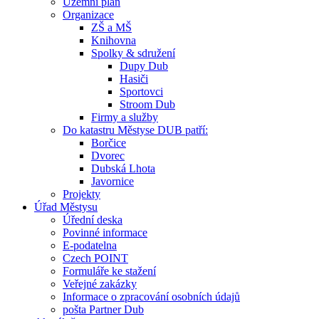
Územní plán
Organizace
ZŠ a MŠ
Knihovna
Spolky & sdružení
Dupy Dub
Hasiči
Sportovci
Stroom Dub
Firmy a služby
Do katastru Městyse DUB patří:
Borčice
Dvorec
Dubská Lhota
Javornice
Projekty
Úřad Městysu
Úřední deska
Povinné informace
E-podatelna
Czech POINT
Formuláře ke stažení
Veřejné zakázky
Informace o zpracování osobních údajů
pošta Partner Dub