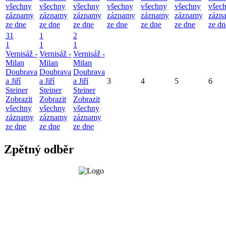
všechny
všechny
všechny
všechny
všechny
všechny
všec
záznamy
záznamy
záznamy
záznamy
záznamy
záznamy
zázn
ze dne
ze dne
ze dne
ze dne
ze dne
ze dne
ze dn
31
1
2
1
1
1
Vernisáž -
Vernisáž -
Vernisáž -
Milan
Milan
Milan
Doubrava
Doubrava
Doubrava
a Jiří
a Jiří
a Jiří
3
4
5
6
Steiner
Steiner
Steiner
Zobrazit
Zobrazit
Zobrazit
všechny
všechny
všechny
záznamy
záznamy
záznamy
ze dne
ze dne
ze dne
Zpětný odběr