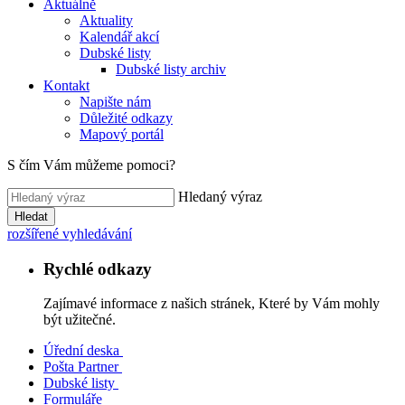
Aktuálně
Aktuality
Kalendář akcí
Dubské listy
Dubské listy archiv
Kontakt
Napište nám
Důležité odkazy
Mapový portál
S čím Vám můžeme pomoci?
Hledaný výraz
Hledat
rozšířené vyhledávání
Rychlé odkazy
Zajímavé informace z našich stránek, Které by Vám mohly
být užitečné.
Úřední deska
Pošta Partner
Dubské listy
Formuláře