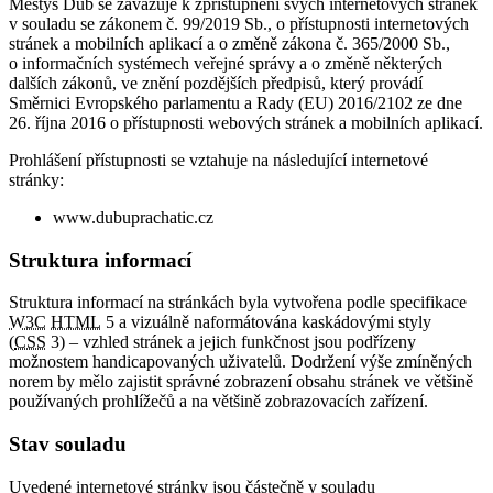
Městys Dub se zavazuje k zpřístupnění svých internetových stránek
v souladu se zákonem č. 99/2019 Sb., o přístupnosti internetových
stránek a mobilních aplikací a o změně zákona č. 365/2000 Sb.,
o informačních systémech veřejné správy a o změně některých
dalších zákonů, ve znění pozdějších předpisů, který provádí
Směrnici Evropského parlamentu a Rady (EU) 2016/2102 ze dne
26. října 2016 o přístupnosti webových stránek a mobilních aplikací.
Prohlášení přístupnosti se vztahuje na následující internetové
stránky:
www.dubuprachatic.cz
Struktura informací
Struktura informací na stránkách byla vytvořena podle specifikace
W3C
HTML
5 a vizuálně naformátována kaskádovými styly
(
CSS
3) – vzhled stránek a jejich funkčnost jsou podřízeny
možnostem handicapovaných uživatelů. Dodržení výše zmíněných
norem by mělo zajistit správné zobrazení obsahu stránek ve většině
používaných prohlížečů a na většině zobrazovacích zařízení.
Stav souladu
Uvedené internetové stránky jsou částečně v souladu