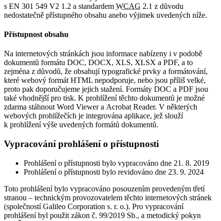
s EN 301 549 V2 1.2 a standardem
WCAG
2.1 z důvodu
nedostatečně přístupného obsahu anebo výjimek uvedených níže.
Přístupnost obsahu
Na internetových stránkách jsou informace nabízeny i v podobě
dokumentů formátu DOC, DOCX, XLS, XLSX a PDF, a to
zejména z důvodů, že obsahují typografické prvky a formátování,
které webový formát HTML nepodporuje, nebo jsou příliš velké,
proto pak doporučujeme jejich stažení. Formáty DOC a PDF jsou
také vhodnější pro tisk. K prohlížení těchto dokumentů je možné
zdarma stáhnout Word Viewer a Acrobat Reader. V některých
webových prohlížečích je integrována aplikace, jež slouží
k prohlížení výše uvedených formátů dokumentů.
Vypracování prohlášení o přístupnosti
Prohlášení o přístupnosti bylo vypracováno dne 21. 8. 2019
Prohlášení o přístupnosti bylo revidováno dne 23. 9. 2024
Toto prohlášení bylo vypracováno posouzením provedeným třetí
stranou – technickým provozovatelem těchto internetových stránek
(společností Galileo Corporation s. r. o.). Pro vypracování
prohlášení byl použit zákon č. 99/2019 Sb., a metodický pokyn