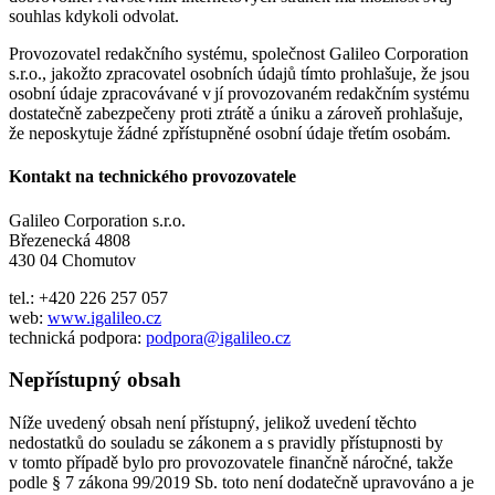
souhlas kdykoli odvolat.
Provozovatel redakčního systému, společnost Galileo Corporation
s.r.o., jakožto zpracovatel osobních údajů tímto prohlašuje, že jsou
osobní údaje zpracovávané v jí provozovaném redakčním systému
dostatečně zabezpečeny proti ztrátě a úniku a zároveň prohlašuje,
že neposkytuje žádné zpřístupněné osobní údaje třetím osobám.
Kontakt na technického provozovatele
Galileo Corporation s.r.o.
Březenecká 4808
430 04 Chomutov
tel.: +420 226 257 057
web:
www.igalileo.cz
technická podpora:
podpora@igalileo.cz
Nepřístupný obsah
Níže uvedený obsah není přístupný, jelikož uvedení těchto
nedostatků do souladu se zákonem a s pravidly přístupnosti by
v tomto případě bylo pro provozovatele finančně náročné, takže
podle § 7 zákona 99/2019 Sb. toto není dodatečně upravováno a je