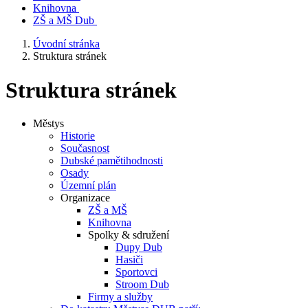
Knihovna
ZŠ a MŠ Dub
Úvodní stránka
Struktura stránek
Struktura stránek
Městys
Historie
Současnost
Dubské pamětihodnosti
Osady
Územní plán
Organizace
ZŠ a MŠ
Knihovna
Spolky & sdružení
Dupy Dub
Hasiči
Sportovci
Stroom Dub
Firmy a služby