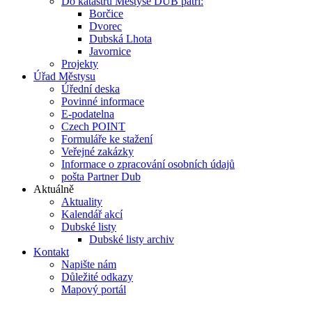
Do katastru Městyse DUB patří:
Borčice
Dvorec
Dubská Lhota
Javornice
Projekty
Úřad Městysu
Úřední deska
Povinné informace
E-podatelna
Czech POINT
Formuláře ke stažení
Veřejné zakázky
Informace o zpracování osobních údajů
pošta Partner Dub
Aktuálně
Aktuality
Kalendář akcí
Dubské listy
Dubské listy archiv
Kontakt
Napište nám
Důležité odkazy
Mapový portál