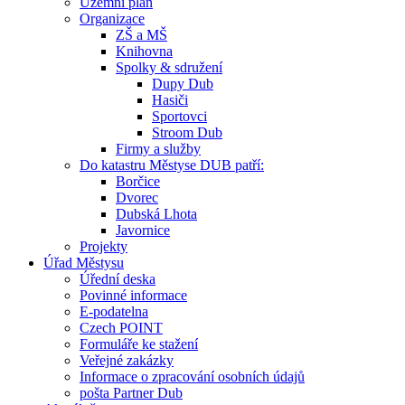
Územní plán
Organizace
ZŠ a MŠ
Knihovna
Spolky & sdružení
Dupy Dub
Hasiči
Sportovci
Stroom Dub
Firmy a služby
Do katastru Městyse DUB patří:
Borčice
Dvorec
Dubská Lhota
Javornice
Projekty
Úřad Městysu
Úřední deska
Povinné informace
E-podatelna
Czech POINT
Formuláře ke stažení
Veřejné zakázky
Informace o zpracování osobních údajů
pošta Partner Dub