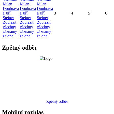
Milan
Milan
Milan
Doubrava
Doubrava
Doubrava
a Jiří
a Jiří
a Jiří
3
4
5
6
Steiner
Steiner
Steiner
Zobrazit
Zobrazit
Zobrazit
všechny
všechny
všechny
záznamy
záznamy
záznamy
ze dne
ze dne
ze dne
Zpětný odběr
Zpětný odběr
Mobilní rozhlas