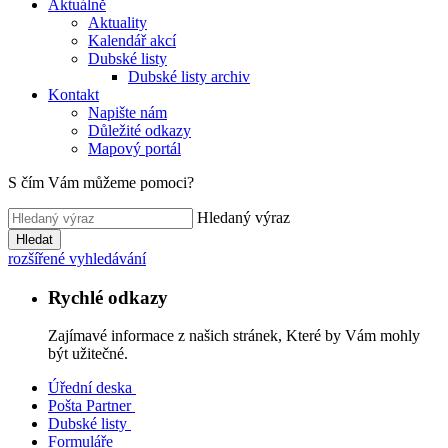
Aktuálně
Aktuality
Kalendář akcí
Dubské listy
Dubské listy archiv
Kontakt
Napište nám
Důležité odkazy
Mapový portál
S čím Vám můžeme pomoci?
Hledaný výraz
Hledat
rozšířené vyhledávání
Rychlé odkazy
Zajímavé informace z našich stránek, Které by Vám mohly
být užitečné.
Úřední deska
Pošta Partner
Dubské listy
Formuláře