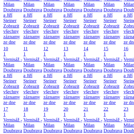
Milan
Milan
Milan
Milan
Milan
Milan
Mila
Doubrava
Doubrava
Doubrava
Doubrava
Doubrava
Doubrava
Doub
a Jiří
a Jiří
a Jiří
a Jiří
a Jiří
a Jiří
a Jiří
Steiner
Steiner
Steiner
Steiner
Steiner
Steiner
Stein
Zobrazit
Zobrazit
Zobrazit
Zobrazit
Zobrazit
Zobrazit
Zobra
všechny
všechny
všechny
všechny
všechny
všechny
všec
záznamy
záznamy
záznamy
záznamy
záznamy
záznamy
zázn
ze dne
ze dne
ze dne
ze dne
ze dne
ze dne
ze dn
10
11
12
13
14
15
16
1
1
1
1
1
1
1
Vernisáž -
Vernisáž -
Vernisáž -
Vernisáž -
Vernisáž -
Vernisáž -
Verni
Milan
Milan
Milan
Milan
Milan
Milan
Mila
Doubrava
Doubrava
Doubrava
Doubrava
Doubrava
Doubrava
Doub
a Jiří
a Jiří
a Jiří
a Jiří
a Jiří
a Jiří
a Jiří
Steiner
Steiner
Steiner
Steiner
Steiner
Steiner
Stein
Zobrazit
Zobrazit
Zobrazit
Zobrazit
Zobrazit
Zobrazit
Zobra
všechny
všechny
všechny
všechny
všechny
všechny
všec
záznamy
záznamy
záznamy
záznamy
záznamy
záznamy
zázn
ze dne
ze dne
ze dne
ze dne
ze dne
ze dne
ze dn
17
18
19
20
21
22
23
1
1
1
1
1
1
1
Vernisáž -
Vernisáž -
Vernisáž -
Vernisáž -
Vernisáž -
Vernisáž -
Verni
Milan
Milan
Milan
Milan
Milan
Milan
Mila
Doubrava
Doubrava
Doubrava
Doubrava
Doubrava
Doubrava
Doub