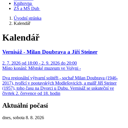
Knihovna
ZŠ a MŠ Dub
Úvodní stránka
Kalendář
Kalendář
Vernisáž - Milan Doubrava a Jiří Steiner
2. 7. 2026 od 18:00 - 2. 9. 2026 do 20:00
Místo konání:
Městské muzeum ve Volyni -
Dva regionální výtvarní solitéři - sochař Milan Doubrava (1946-
2017), tvořící v pootavských Modlešovicích, a malíř Jiří Steiner
(1957), toho času na Dvorci u Dubu. Vernisáž se uskuteční ve
čtvrtek 2. července od 18. hodin
Aktuální počasí
dnes, sobota 8. 8. 2026