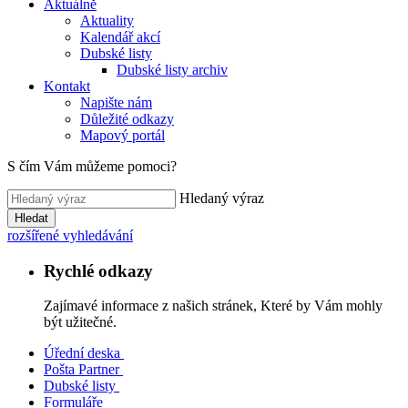
Aktuálně
Aktuality
Kalendář akcí
Dubské listy
Dubské listy archiv
Kontakt
Napište nám
Důležité odkazy
Mapový portál
S čím Vám můžeme pomoci?
Hledaný výraz
Hledat
rozšířené vyhledávání
Rychlé odkazy
Zajímavé informace z našich stránek, Které by Vám mohly
být užitečné.
Úřední deska
Pošta Partner
Dubské listy
Formuláře