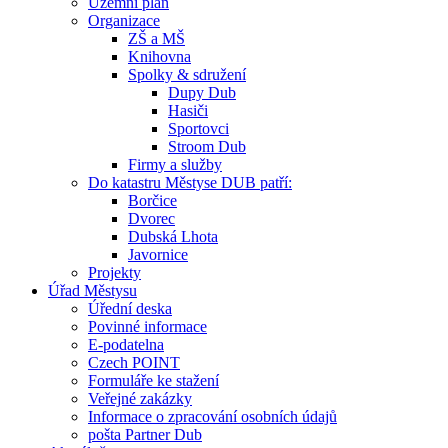
Územní plán
Organizace
ZŠ a MŠ
Knihovna
Spolky & sdružení
Dupy Dub
Hasiči
Sportovci
Stroom Dub
Firmy a služby
Do katastru Městyse DUB patří:
Borčice
Dvorec
Dubská Lhota
Javornice
Projekty
Úřad Městysu
Úřední deska
Povinné informace
E-podatelna
Czech POINT
Formuláře ke stažení
Veřejné zakázky
Informace o zpracování osobních údajů
pošta Partner Dub